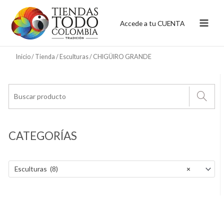
Ir
al
Accede a tu CUENTA
contenido
Inicio
/
Tienda
/
Esculturas
/ CHIGÜIRO GRANDE
CATEGORÍAS
Esculturas (8)
×