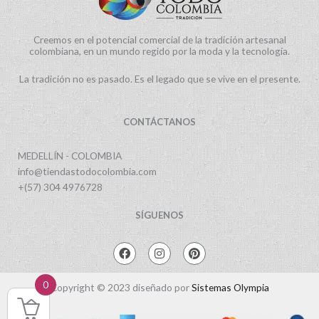
Creemos en el potencial comercial de la tradición artesanal
colombiana, en un mundo regido por la moda y la tecnología.
La tradición no es pasado. Es el legado que se vive en el presente.
CONTÁCTANOS
MEDELLÍN - COLOMBIA
info@tiendastodocolombia.com
+(57) 304 4976728
SÍGUENOS
F
I
P
a
n
i
c
s
n
e
t
t
0
Copyright © 2023 diseñado por
Sistemas Olympia
b
a
e
o
g
r
o
r
e