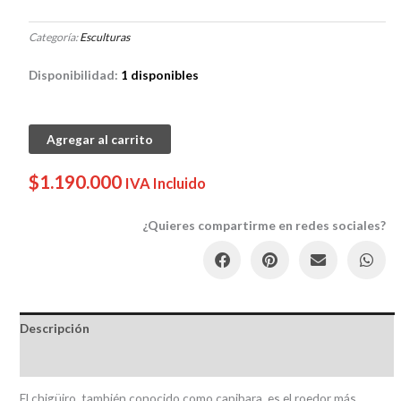
Categoría:
Esculturas
Disponibilidad:
1 disponibles
CHIGÜIRO
Agregar al carrito
GRANDE
cantidad
$
1.190.000
IVA Incluido
¿Quieres compartirme en redes sociales?
Descripción
Reseñas
El chigüiro, también conocido como capibara, es el roedor más