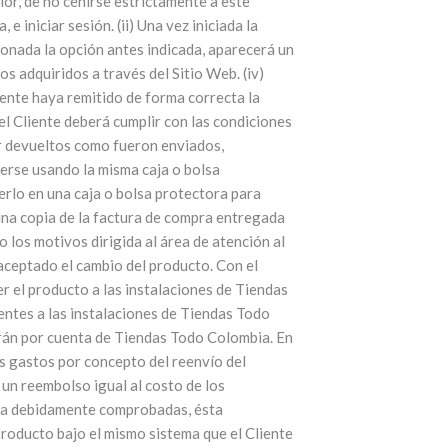
rior, de no ceñirse estrictamente a este
iniciar sesión. (ii) Una vez iniciada la
ccionada la opción antes indicada, aparecerá un
s adquiridos a través del Sitio Web. (iv)
iente haya remitido de forma correcta la
 el Cliente deberá cumplir con las condiciones
er devueltos como fueron enviados,
cerse usando la misma caja o bolsa
verlo en una caja o bolsa protectora para
 una copia de la factura de compra entregada
 los motivos dirigida al área de atención al
 aceptado el cambio del producto. Con el
er el producto a las instalaciones de Tiendas
entes a las instalaciones de Tiendas Todo
rán por cuenta de Tiendas Todo Colombia. En
os gastos por concepto del reenvío del
 un reembolso igual al costo de los
bia debidamente comprobadas, ésta
roducto bajo el mismo sistema que el Cliente