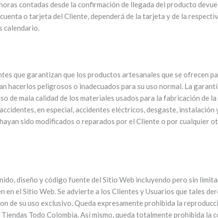
) horas contadas desde la confirmación de llegada del producto devue
uenta o tarjeta del Cliente, dependerá de la tarjeta y de la respecti
s calendario.
ntes que garantizan que los productos artesanales que se ofrecen pa
an hacerlos peligrosos o inadecuados para su uso normal. La garant
o de mala calidad de los materiales usados para la fabricación de la
cidentes, en especial, accidentes eléctricos, desgaste, instalación 
hayan sido modificados o reparados por el Cliente o por cualquier o
do, diseño y código fuente del Sitio Web incluyendo pero sin limitar
 en el Sitio Web. Se advierte a los Clientes y Usuarios que tales de
y, son de su uso exclusivo. Queda expresamente prohibida la reproducci
de Tiendas Todo Colombia. Así mismo, queda totalmente prohibida la c