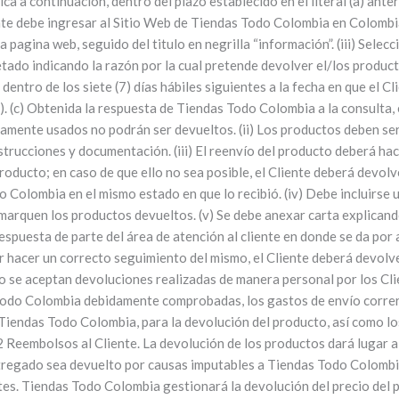
ca a continuación, dentro del plazo establecido en el literal (a) ante
te debe ingresar al Sitio Web de Tiendas Todo Colombia en Colombia, e 
la pagina web, seguido del titulo en negrilla “información”. (iii) Sele
ado indicando la razón por la cual pretende devolver el/los producto
ntro de los siete (7) días hábiles siguientes a la fecha en que el Cl
b). (c) Obtenida la respuesta de Tiendas Todo Colombia a la consulta,
aramente usados no podrán ser devueltos. (ii) Los productos deben s
strucciones y documentación. (iii) El reenvío del producto deberá ha
roducto; en caso de que ello no sea posible, el Cliente deberá devol
o Colombia en el mismo estado en que lo recibió. (iv) Debe incluirse
arquen los productos devueltos. (v) Se debe anexar carta explicando
espuesta de parte del área de atención al cliente en donde se da por
er hacer un correcto seguimiento del mismo, el Cliente deberá devolv
 se aceptan devoluciones realizadas de manera personal por los Cli
s Todo Colombia debidamente comprobadas, los gastos de envío corre
e Tiendas Todo Colombia, para la devolución del producto, así como l
0.2 Reembolsos al Cliente. La devolución de los productos dará lugar a
ntregado sea devuelto por causas imputables a Tiendas Todo Colom
es. Tiendas Todo Colombia gestionará la devolución del precio del p