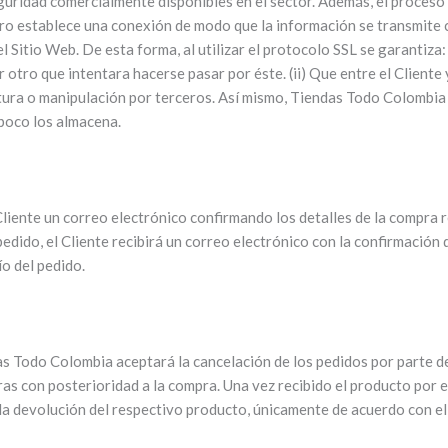
uridad comercialmente disponibles en el sector. Además, el proceso
guro establece una conexión de modo que la información se transmite 
l Sitio Web. De esta forma, al utilizar el protocolo SSL se garantiza
otro que intentara hacerse pasar por éste. (ii) Que entre el Cliente
ctura o manipulación por terceros. Así mismo, Tiendas Todo Colombia
mpoco los almacena.
iente un correo electrónico confirmando los detalles de la compra re
edido, el Cliente recibirá un correo electrónico con la confirmación 
ío del pedido.
das Todo Colombia aceptará la cancelación de los pedidos por parte d
horas con posterioridad a la compra. Una vez recibido el producto por 
 la devolución del respectivo producto, únicamente de acuerdo con el