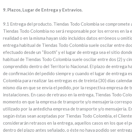
9. Plazos, Lugar de Entrega y Extravíos.
9.1 Entrega del producto. Tiendas Todo Colombia se compromete a e
Tiendas Todo Colombia no será responsable por los errores en la en
realidad o en la misma hayan sido incluidos datos erróneos u omiti
entrega habitual de Tiendas Todo Colombia suele oscilar entre doc
efectuado desde un “Booth” y el lugar de entrega sea el sitio donde
habitual de Tiendas Todo Colombia suele oscilar entre dos (2) y ci
comprendido dentro del Territorio Nacional. El plazo de entrega ha
de confirmación del pedido siempre y cuando el lugar de entrega e
Colombia para realizar las entregas es de treinta (30) días calend
mismo día en que se envía el pedido, por la respectiva empresa de t
instalaciones. En caso de retraso en la entrega, Tiendas Todo Col
momento en que la empresa de transporte y/o mensajería correspondi
utilizado por la antedicha empresa de transporte y/o mensajería. 
según éstas sean aceptadas por Tiendas Todo Colombia, el Cliente 
considerarán retrasos en la entrega, aquellos casos en los que el 
dentro del plazo antes señalado, o éste no haya podido ser entreg