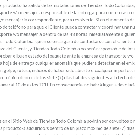
 el producto ha salido de las instalaciones de Tiendas Todo Colombia
sporte y/o mensajería responsable de la entrega, para que, en caso qu
/o mensajería correspondiente, para resolverlo. Si en el momento de 
mero de teléfono para que el Cliente pueda contactar y coordinar una 
sporte y/o mensajería dentro de las 48 horas inmediatamente siguiente
s Todo Colombia, quien se encargará de contactarse con el Cliente a 
va del Cliente, y Tiendas Todo Colombia no será responsable de los 
mprobar el buen estado del paquete ante la empresa de transporte y/
la hoja de entrega cualquier anomalía que pudiera detectar en el embal
n golpe, rotura, indicios de haber sido abierto o cualquier imperfecci
ónico dentro de los siete (7) días hábiles siguientes a la fecha de la
numeral 10 de estos TCU. En consecuencia, no habrá lugar a devolució
.
en el Sitio Web de Tiendas Todo Colombia podrán ser devueltos o re
 producto/s adquirido/s dentro de un plazo máximo de siete (7) días