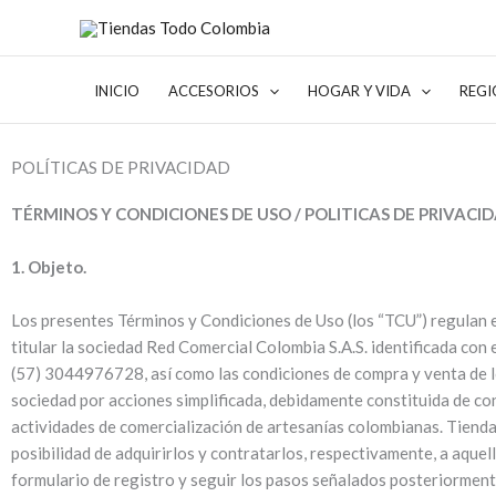
Ir
al
contenido
INICIO
ACCESORIOS
HOGAR Y VIDA
REGI
POLÍTICAS DE PRIVACIDAD
TÉRMINOS Y CONDICIONES DE USO / POLITICAS DE PRIVACI
1. Objeto.
Los presentes Términos y Condiciones de Uso (los “TCU”) regulan e
titular la sociedad Red Comercial Colombia S.A.S. identificada con
(57) 3044976728, así como las condiciones de compra y venta de lo
sociedad por acciones simplificada, debidamente constituida de co
actividades de comercialización de artesanías colombianas. Tienda
posibilidad de adquirirlos y contratarlos, respectivamente, a aque
formulario de registro y seguir los pasos señalados posteriormente