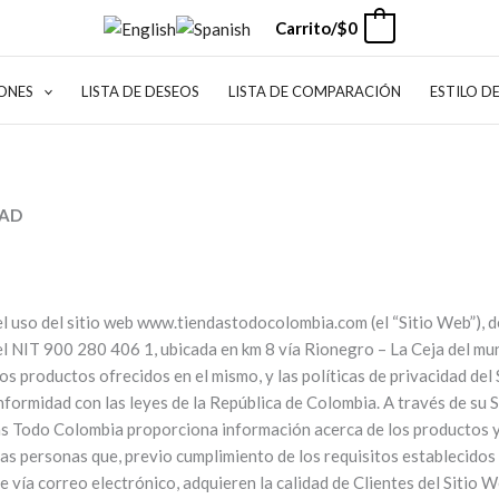
Carrito/
$
0
0
ONES
LISTA DE DESEOS
LISTA DE COMPARACIÓN
ESTILO D
DAD
l uso del sitio web www.tiendastodocolombia.com (el “Sitio Web”), d
 el NIT 900 280 406 1, ubicada en km 8 vía Rionegro – La Ceja del mun
s productos ofrecidos en el mismo, y las políticas de privacidad de
nformidad con las leyes de la República de Colombia. A través de su
s Todo Colombia proporciona información acerca de los productos y 
llas personas que, previo cumplimiento de los requisitos establecido
 vía correo electrónico, adquieren la calidad de Clientes del Sitio W