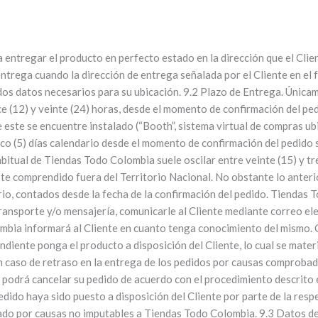
ntregar el producto en perfecto estado en la dirección que el Clien
trega cuando la dirección de entrega señalada por el Cliente en el f
dos datos necesarios para su ubicación. 9.2 Plazo de Entrega. Únicam
e (12) y veinte (24) horas, desde el momento de confirmación del pe
 este se encuentre instalado (“Booth”, sistema virtual de compras ub
nco (5) días calendario desde el momento de confirmación del pedido 
bitual de Tiendas Todo Colombia suele oscilar entre veinte (15) y t
ste comprendido fuera del Territorio Nacional. No obstante lo anter
ario, contados desde la fecha de la confirmación del pedido. Tiendas
ransporte y/o mensajería, comunicarle al Cliente mediante correo ele
ombia informará al Cliente en cuanto tenga conocimiento del mismo. 
ente ponga el producto a disposición del Cliente, lo cual se materia
En caso de retraso en la entrega de los pedidos por causas comproba
podrá cancelar su pedido de acuerdo con el procedimiento descrito 
pedido haya sido puesto a disposición del Cliente por parte de la res
ado por causas no imputables a Tiendas Todo Colombia. 9.3 Datos de