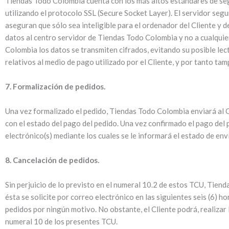
Tiendas Todo Colombia cuenta con los más altos estándares de seg
utilizando el protocolo SSL (Secure Socket Layer). El servidor se
aseguran que sólo sea inteligible para el ordenador del Cliente y de
datos al centro servidor de Tiendas Todo Colombia y no a cualquier 
Colombia los datos se transmiten cifrados, evitando su posible le
relativos al medio de pago utilizado por el Cliente, y por tanto ta
7. Formalización de pedidos.
Una vez formalizado el pedido, Tiendas Todo Colombia enviará al Cl
con el estado del pago del pedido. Una vez confirmado el pago del p
electrónico(s) mediante los cuales se le informará el estado de env
8. Cancelación de pedidos.
Sin perjuicio de lo previsto en el numeral 10.2 de estos TCU, Tien
ésta se solicite por correo electrónico en las siguientes seis (6) 
pedidos por ningún motivo. No obstante, el Cliente podrá, realizar
numeral 10 de los presentes TCU.