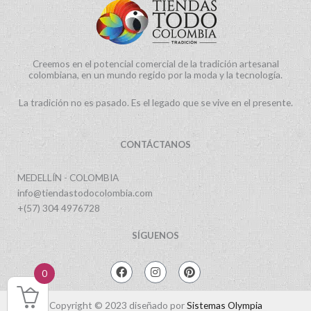
Creemos en el potencial comercial de la tradición artesanal
colombiana, en un mundo regido por la moda y la tecnología.
La tradición no es pasado. Es el legado que se vive en el presente.
CONTÁCTANOS
MEDELLÍN - COLOMBIA
info@tiendastodocolombia.com
+(57) 304 4976728
SÍGUENOS
F
I
P
0
a
n
i
c
s
n
e
t
t
Copyright © 2023 diseñado por
Sistemas Olympia
b
a
e