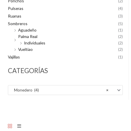
Ponchos
(2)
Pulseras
(4)
Ruanas
(3)
Sombreros
(5)
Aguadeño
(1)
Palma Real
(2)
Individuales
(2)
Vueltiao
(2)
Vajillas
(1)
CATEGORÍAS
Monedero (4)
×