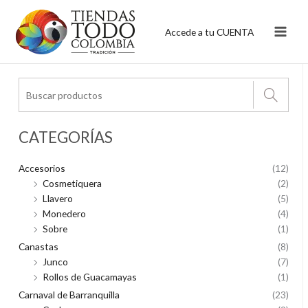
Ir
al
Accede a tu CUENTA
contenido
CATEGORÍAS
Accesorios
(12)
Cosmetiquera
(2)
Llavero
(5)
Monedero
(4)
Sobre
(1)
Canastas
(8)
Junco
(7)
Rollos de Guacamayas
(1)
Carnaval de Barranquilla
(23)