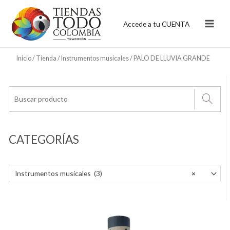
Ir
al
Accede a tu CUENTA
contenido
Inicio
/
Tienda
/
Instrumentos musicales
/ PALO DE LLUVIA GRANDE
CATEGORÍAS
Instrumentos musicales (3)
×