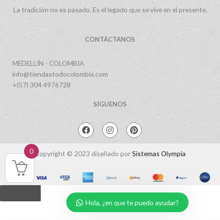
La tradición no es pasado. Es el legado que se vive en el presente.
CONTÁCTANOS
MEDELLÍN - COLOMBIA
info@tiendastodocolombia.com
+(57) 304 4976728
SÍGUENOS
F
I
P
a
n
i
c
s
n
e
t
t
0
Copyright © 2023 diseñado por
Sistemas Olympia
b
a
e
o
g
r
o
r
e
k
a
s
m
t
Hola, ¿en que te puedo ayudar?