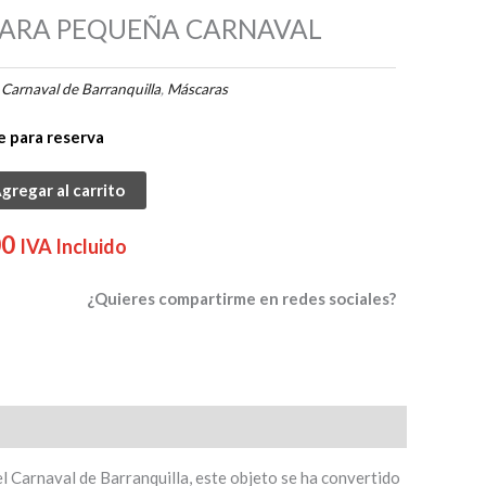
ARA PEQUEÑA CARNAVAL
:
Carnaval de Barranquilla
,
Máscaras
e para reserva
A
gregar al carrito
A
L
00
IVA Incluido
¿Quieres compartirme en redes sociales?
l Carnaval de Barranquilla, este objeto se ha convertido