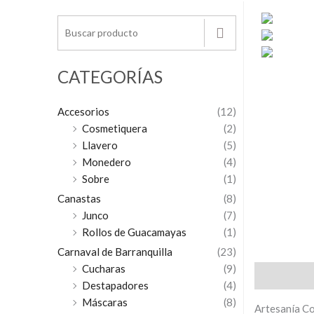
CATEGORÍAS
Accesorios
(12)
Cosmetiquera
(2)
Llavero
(5)
Monedero
(4)
Sobre
(1)
Canastas
(8)
Junco
(7)
Rollos de Guacamayas
(1)
Carnaval de Barranquilla
(23)
Cucharas
(9)
Descripción
Destapadores
(4)
Máscaras
(8)
Artesanía Co