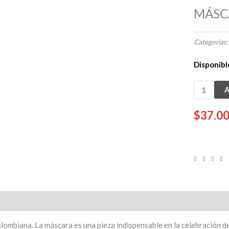
MÁSC
Categorías
Disponibl
MÁSCAR
A
PEQUEÑ
CARNAVA
$
37.0
cantidad
Información adicional
Reseñas
lombiana. La máscara es una pieza indispensable en la celebración de