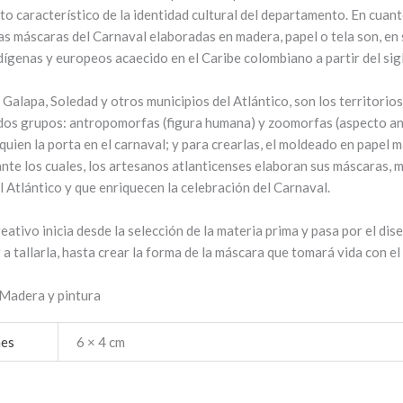
to característico de la identidad cultural del departamento. En cuan
as máscaras del Carnaval elaboradas en madera, papel o tela son, en s
dígenas y europeos acaecido en el Caribe colombiano a partir del sigl
 Galapa, Soledad y otros municipios del Atlántico, son los territorios
 dos grupos: antropomorfas (figura humana) y zoomorfas (aspecto ani
quien la porta en el carnaval; y para crearlas, el moldeado en papel ma
ante los cuales, los artesanos atlanticenses elaboran sus máscaras, m
l Atlántico y que enriquecen la celebración del Carnaval.
eativo inicia desde la selección de la materia prima y pasa por el di
a tallarla, hasta crear la forma de la máscara que tomará vida con e
Madera y pintura
es
6 × 4 cm