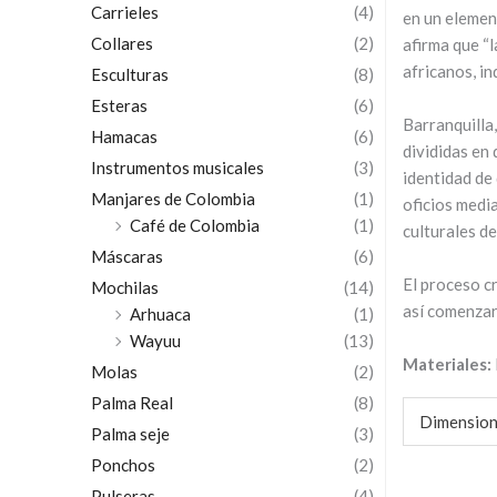
Carrieles
(4)
en un elemen
Collares
(2)
afirma que “l
africanos, in
Esculturas
(8)
Esteras
(6)
Barranquilla,
Hamacas
(6)
divididas en
Instrumentos musicales
(3)
identidad de 
Manjares de Colombia
(1)
oficios medi
Café de Colombia
(1)
culturales de
Máscaras
(6)
El proceso cr
Mochilas
(14)
así comenzar 
Arhuaca
(1)
Wayuu
(13)
Materiales:
Molas
(2)
Palma Real
(8)
Dimension
Palma seje
(3)
Ponchos
(2)
Pulseras
(4)