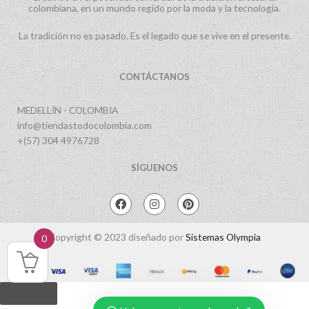
colombiana, en un mundo regido por la moda y la tecnología.
La tradición no es pasado. Es el legado que se vive en el presente.
CONTÁCTANOS
MEDELLÍN - COLOMBIA
info@tiendastodocolombia.com
+(57) 304 4976728
SÍGUENOS
F
I
P
a
n
i
c
s
n
e
t
t
Copyright © 2023 diseñado por
Sistemas Olympia
0
b
a
e
o
g
r
o
r
e
k
a
s
m
t