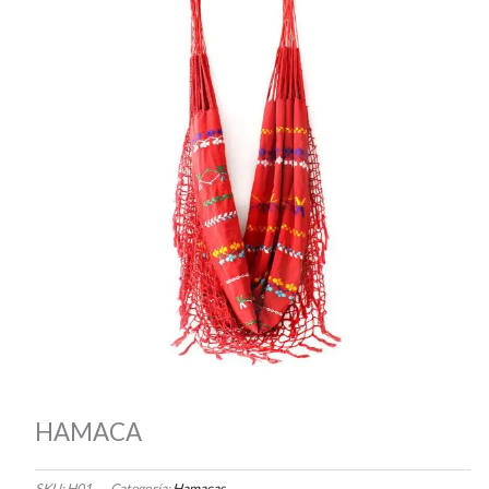
HAMACA
SKU:
H01
Categoría:
Hamacas